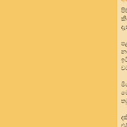
ප
ක
ද
ප
න
ඉට
ව
ම
ම
තට
දක
එ