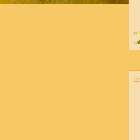
at
La
ම