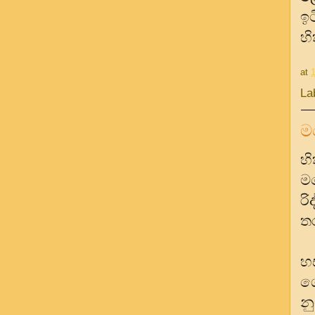
ඉට
හි
at
La
ම
හ
ම
රි
ත
හ
ග
න