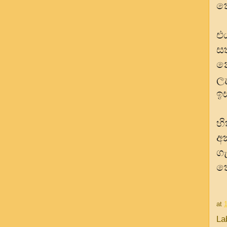
ක
එ
ස
න
ලැ
ඉ
හ
අක
ග
ක
at
La